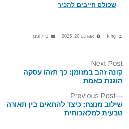
שכולם חייבים להכיר
Posted
Posted
king
אוגוסט 20, 2025
בית וגינה
in
by
Next
Next Post
post:
קונה זהב במזומן: כך תזהו עסקה
יווט
הוגנת באמת
Previous
Previous Post
post:
שילוב מנצח: כיצד להתאים בין תאורה
טבעית למלאכותית