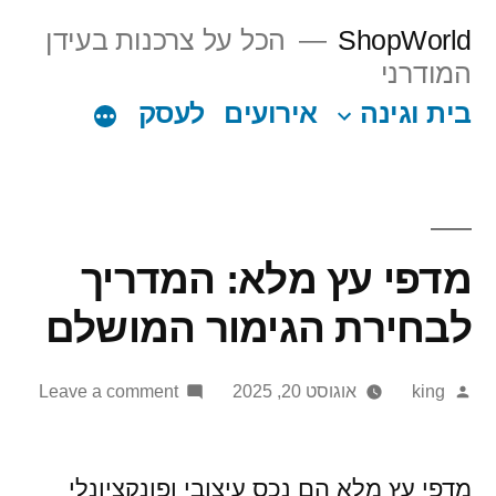
Ski
ShopWorld
הכל על צרכנות בעידן
t
המודרני
conten
בית וגינה
אירועים
לעסק
מדפי עץ מלא: המדריך
לבחירת הגימור המושלם
on
Posted
king
אוגוסט 20, 2025
Leave a comment
by
מדפי
עץ
מלא:
מדפי עץ מלא הם נכס עיצובי ופונקציונלי