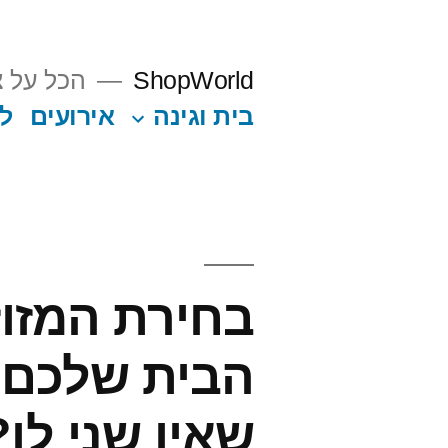
Ski
t
ShopWorld
הכל על צ
conten
בית וגינה
אירועים
ל
בחירת המזו
הבית שלכם ל
שאין שני לו?