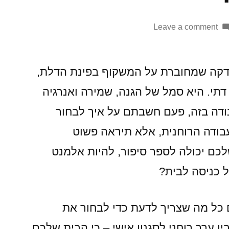
on
Leave a comment
בחירת
המזוזה
המושלמת:
ודקה שמחוברת על המשקוף בפינת הדלת,
איך
תי. היא סמל של הגנה, שמירה ואנרגיה
להפוך
נודה בזה, פעם חשבתם על איך לבחור
את
הבית
ודה הרוחנית, אלא תיראה פשוט
שלכם
כם יכולה לספר סיפור, להיות אלמנט
לגל
כל כניסה לבית?
של
אנרגיה
חיובית
כל מה שצריך לדעת כדי לבחור את
וסגנון
 ערך רוחני לסגנון אישי – כי הבית שלכם
שאין