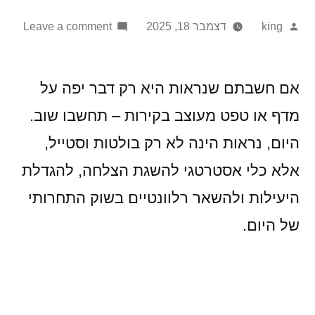
on
Posted
king
דצמבר 18, 2025
Leave a comment
by
מוצרי
למגזר
העסק
אם חשבתם שנראות היא רק דבר יפה על
והמוס
מדף או טפט מעוצב בקירות – תחשבו שוב.
שמשד
היום, נראות הינה לא רק בולטות וסטייל,
את
הנראו
אלא כלי אסטרטגי להשגת הצלחה, להגדלת
והיעי
היעילות ולהשאר רלוונטיים בשוק התחרותי
של
של היום.
העסק
–
איך
להפוך
כל