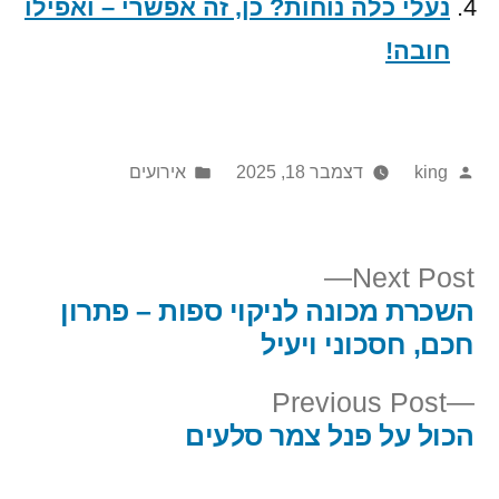
נעלי כלה נוחות? כן, זה אפשרי – ואפילו
חובה!
Posted
Posted
king
דצמבר 18, 2025
אירועים
in
by
Next
Next Post
post:
השכרת מכונה לניקוי ספות – פתרון
יווט
חכם, חסכוני ויעיל
Previous
Previous Post
post:
הכול על פנל צמר סלעים