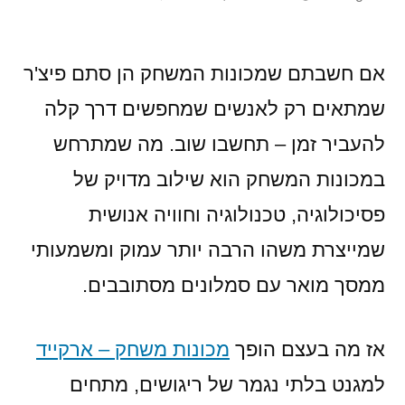
by
הריגו
שבמש
למה
אם חשבתם שמכונות המשחק הן סתם פיצ'ר
דווקא
שמתאים רק לאנשים שמחפשים דרך קלה
מכונו
להעביר זמן – תחשבו שוב. מה שמתרחש
המש
מצלי
במכונות המשחק הוא שילוב מדויק של
למשו
פסיכולוגיה, טכנולוגיה וחוויה אנושית
אותנו
שמייצרת משהו הרבה יותר עמוק ומשמעותי
כל
פעם
ממסך מואר עם סמלונים מסתובבים.
מחדש
אז מה בעצם הופך
מכונות משחק – ארקייד
למגנט בלתי נגמר של ריגושים, מתחים