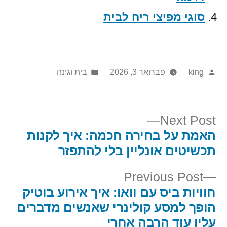
סוגי מפיצי ריח לבית
Posted
Posted
king
פברואר 3, 2026
בית וגינה
in
by
Next
Next Post
post:
האמת על בחירה חכמה: איך לקנות
יווט
תכשיטים אונליין בלי להתפזר
Previous
Previous Post
post:
חוויות ביס עם וואו: איך אירוע בוטיק
הופך למסע קולינרי שאנשים מדברים
עליו עוד הרבה אחרי