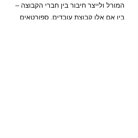
המורל ולייצר חיבור בין חברי הקבוצה –
בין אם אלו קבוצת עובדים, ספורטאים
בקבוצה, חברים, משפחה וכל קבוצת
אנשים שאתם רוצים לעשות להם שמח
ולחבר ביניהם.
להפיק אירוע בעצמכם זה דבר והיפוכו
– אירוע שמופק כמו שצריך הוא חוויה
נעימה מאוד למשתתפים. הוא יכול לרגש,
לשמח, לפנק, ולחבר בין אנשים. אבל הוא
יכול גם להפוך לחוויה מורטת עצבים עבור
מי שמפיק את האירוע, מהסיבה הפשוטה
– כדי להפיק אירוע טוב צריך להיות איש