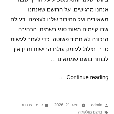
אנחנו מרגישים, על הרושם שאנחנו
משאירים ועל החיבור שלנו לעצמנו. בעולם
שבו קיימים מאות סוגי בשמים, הבחירה
הנכונה לא תמיד פשוטה. כדי לעזור לעשות
סדר, נצלול לעומק עולם הבישום ונבין איך
לבחור בושם שמתאים …
"איך
Continue reading
בוחרים
בושם
Posted
Posted
admin
ינואר 21, 2026
לבית
,
צרכנות
שמתאים
in
Tags:
by
בושם מולקולה