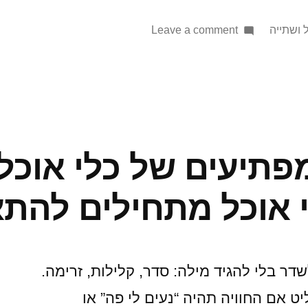
on
Pos
 ושתייה
Leave a comment
קייטרינג
בשרי
לאירוע:
9
טריקים
קטנים
פתיעים של כלי אוכל 
שהופכים
את
י אוכל מתחילים להת
האוכל
לשיחת
היום
דר בלי להגיד מילה: סדר, קלילות, זרימה.
 אם החוויה תהיה “נעים לי פה” או