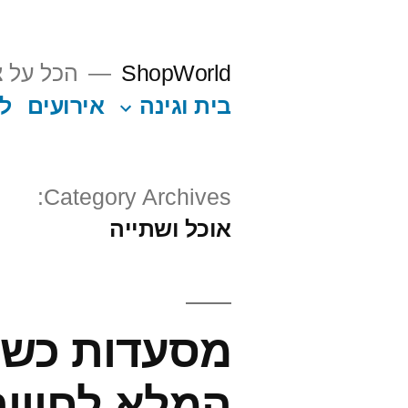
Ski
t
ShopWorld
הכל על צ
conten
בית וגינה
אירועים
ל
Category Archives:
אוכל ושתייה
מסעדות כשרו
המלא לחוויה