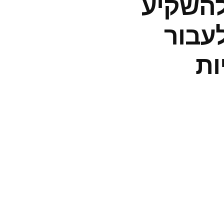
להשקיע
עבור
ות