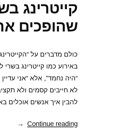
לחוויה
קולינרית
שהופכים את
בלב
הטבע"
כולם מדברים על “הקייטרינג
באירוע כמו קייטרינג בשרי 
“היה נחמד”, אלא “אני עדיי
לא חייבים קסמים ולא תקציב
להבין איך אנשים אוכלים בא
"קייטרינג
Continue reading
בשרי