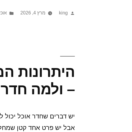
לאירוע:
ted
Posted
king
מרץ 4, 2026
אוכל
9
in
by
טריקים
קטנים
שהופכים
את
היתרונות המ
האוכל
– ולמה חדר
לשיחת
היום"
יש דברים שחדר אוכל יכול לש
אבל יש פרט אחד קטן שמחליט