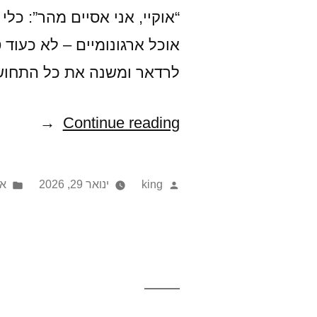
“אוקיי, אני אסיים מהר”: כל
אוכל ארגונומיים – לא כעו
לרדאר ומשנה את כל התחו
"היתרונות
Continue reading
המפתיעים
של
ed
Posted
king
ינואר 29, 2026
או
כלי
in
by
אוכל
ארגונומיים
–
ולמה