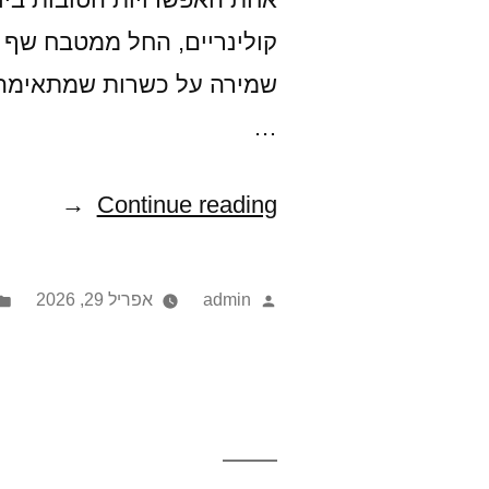
קולינריים, החל ממטבח שף מו
שמירה על כשרות שמתאימה ל
…
"מסעדות
Continue reading
כשרות
בהרי
Posted
admin
אפריל 29, 2026
ירושלים
by
–
המדריך
המלא