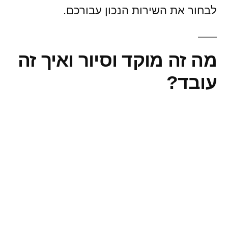
לבחור את השירות הנכון עבורכם.
מה זה מוקד וסיור ואיך זה
עובד?
מוקד וסיור הוא שירות אבטחה משולב הכולל
שני מרכיבים מרכזיים: מוקד בקרה הפועל
24/7, וצוותי סיור שמגיבים לאירועים בשטח
בזמן אמת.
המוקד מקבל התראות ממערכות שונות כמו