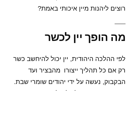
רוצים ליהנות מיין איכותי באמת?
מה הופך יין לכשר
לפי ההלכה היהודית, יין יכול להיחשב כשר
רק אם כל תהליך ייצורו מהבציר ועד
הבקבוק, נעשה על ידי יהודים שומרי שבת.
מדובר בהקפדה על כל שלב: דריכת הענבים,
התססה, אחסון, מילוי וסגירה. כל פעולה
שנעשית על ידי אדם שאינו יהודי שומר שבת
עלולה לגרום לכך שהיין יאבד את כשרותו.