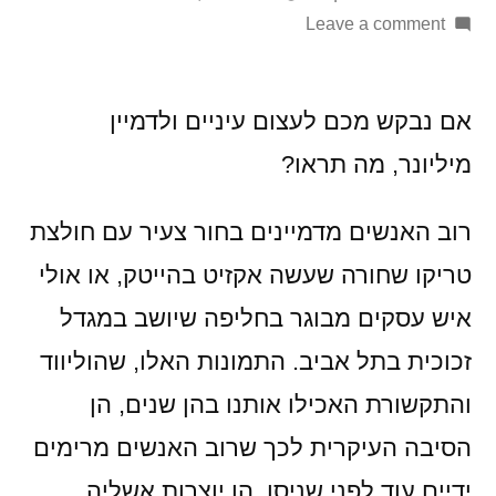
on
by
Leave a comment
הסודות
הגדולים
של
אם נבקש מכם לעצום עיניים ולדמיין
מי
מיליונר, מה תראו?
שהצליח
להפוך
רוב האנשים מדמיינים בחור צעיר עם חולצת
למיליונר
בכוחות
טריקו שחורה שעשה אקזיט בהייטק, או אולי
עצמו
איש עסקים מבוגר בחליפה שיושב במגדל
(וזה
זכוכית בתל אביב. התמונות האלו, שהוליווד
לא
מי
והתקשורת האכילו אותנו בהן שנים, הן
שאתם
הסיבה העיקרית לכך שרוב האנשים מרימים
חושבים)
ידיים עוד לפני שניסו. הן יוצרות אשליה